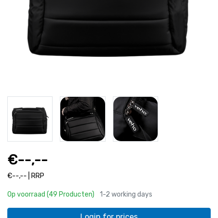
€--,--
€--,-- | RRP
Op voorraad (49 Producten)
1-2 working days
Login for prices