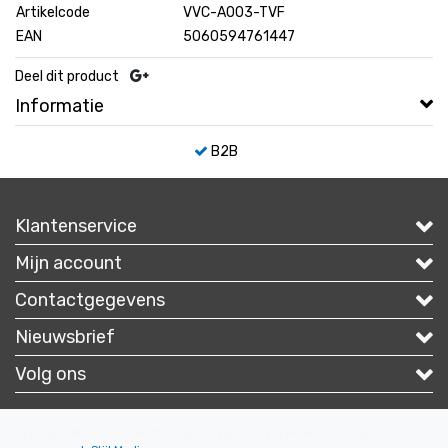
Artikelcode
VVC-A003-TVF
EAN
5060594761447
Deel dit product
Informatie
B2B
Klantenservice
Mijn account
Contactgegevens
Nieuwsbrief
Volg ons
Copyright © 2026 - Portofbrands.nl - part of 7TEEN8 B.V. - All rights reserved