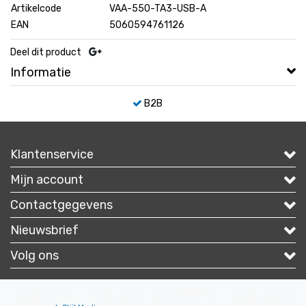
Artikelcode
VAA-550-TA3-USB-A
EAN
5060594761126
Deel dit product
Informatie
B2B
Klantenservice
Mijn account
Contactgegevens
Nieuwsbrief
Volg ons
Copyright © 2026 - Portofbrands.nl - part of 7TEEN8 B.V. - All rights reserved