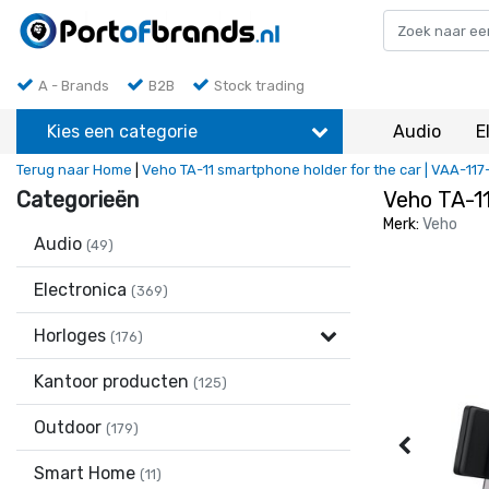
A - Brands
B2B
Stock trading
Kies een categorie
Audio
E
Terug naar Home
|
Veho TA-11 smartphone holder for the car | VAA-117
Categorieën
Veho TA-11
Merk:
Veho
Audio
(49)
Electronica
(369)
Horloges
(176)
Kantoor producten
(125)
Outdoor
(179)
Smart Home
(11)