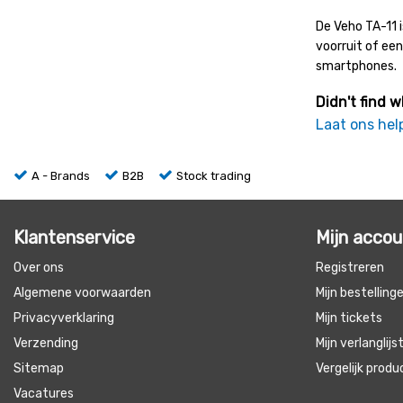
De Veho TA-11 
voorruit of ee
smartphones.
Didn't find w
Laat ons hel
A - Brands
B2B
Stock trading
Klantenservice
Mijn acco
Over ons
Registreren
Algemene voorwaarden
Mijn bestelling
Privacyverklaring
Mijn tickets
Verzending
Mijn verlanglijs
Sitemap
Vergelijk prod
Vacatures