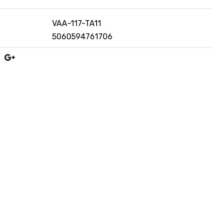
VAA-117-TA11
5060594761706