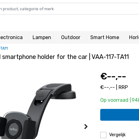
lectronica
Lampen
Outdoor
Smart Home
Hor
-TA11
 smartphone holder for the car | VAA-117-TA11
€--,--
€--,-- | RRP
Op voorraad (94
Vergelijk