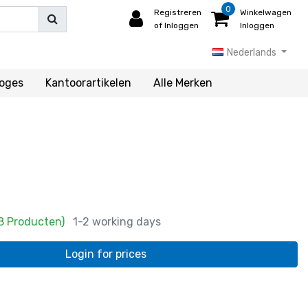
0
Registreren
Winkelwagen
of Inloggen
Inloggen
Nederlands
loges
Kantoorartikelen
Alle Merken
8 Producten)
1-2 working days
Login for prices