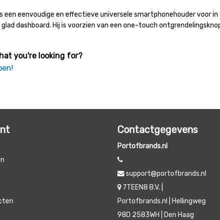
is een eenvoudige en effectieve universele smartphonehouder voor in d
n glad dashboard. Hij is voorzien van een one-touch ontgrendelingskn
hat you're looking for?
pen!
unt
Contactgegevens
Portofbrands.nl
en
support@portofbrands.nl
t
7TEEN8 B.V. |
ucten
Portofbrands.nl | Hellingweg
98D 2583WH | Den Haag