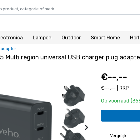
lectronica
Lampen
Outdoor
Smart Home
Hor
g adapter
 Multi region universal USB charger plug adapte
€--,--
€--,-- | RRP
Op voorraad (36
Vergelijk