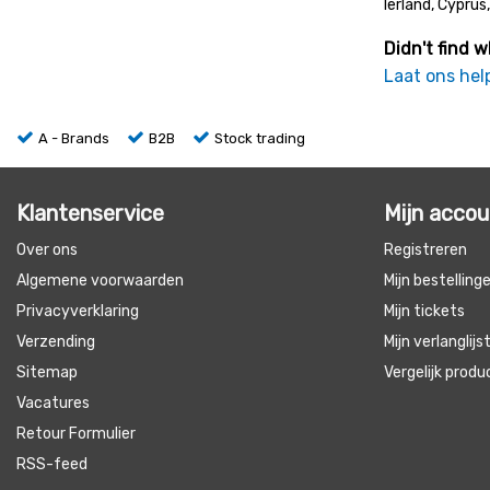
Ierland, Cyprus
Didn't find w
Laat ons hel
A - Brands
B2B
Stock trading
Klantenservice
Mijn acco
Over ons
Registreren
Algemene voorwaarden
Mijn bestelling
Privacyverklaring
Mijn tickets
Verzending
Mijn verlanglijs
Sitemap
Vergelijk prod
Vacatures
Retour Formulier
RSS-feed