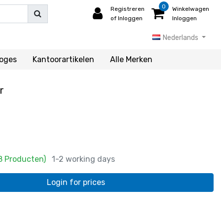
0
Registreren
Winkelwagen
of Inloggen
Inloggen
Nederlands
loges
Kantoorartikelen
Alle Merken
r
8 Producten)
1-2 working days
Login for prices