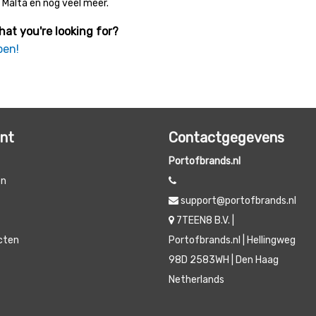
, Malta en nog veel meer.
hat you're looking for?
pen!
unt
Contactgegevens
Portofbrands.nl
en
support@portofbrands.nl
t
7TEEN8 B.V. |
ucten
Portofbrands.nl | Hellingweg
98D 2583WH | Den Haag
Netherlands