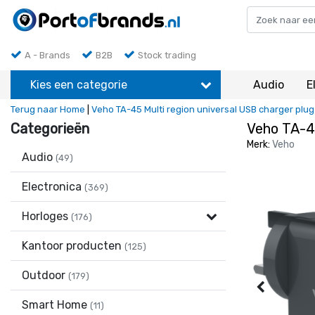
A - Brands
B2B
Stock trading
Kies een categorie
Audio
E
Terug naar Home
|
Veho TA-45 Multi region universal USB charger plu
Categorieën
Veho TA-45
Merk:
Veho
Audio
(49)
Electronica
(369)
Horloges
(176)
Kantoor producten
(125)
Outdoor
(179)
Smart Home
(11)