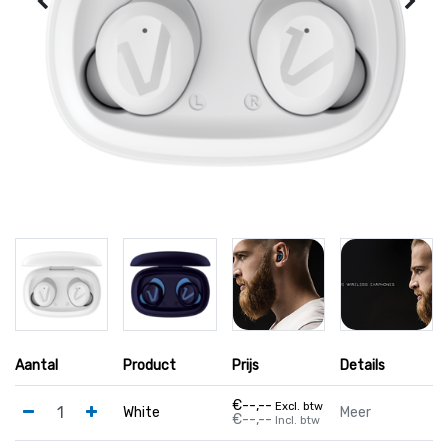
Aantal
Product
Prijs
Details
€--,--
Excl. btw
White
Meer
€--,--
Incl. btw