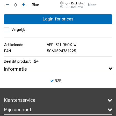
€--,--
Excl. btw
Blue
Meer
€--,--
Incl. btw
Login for prices
Vergelijk
Artikelcode
VEP-311-RHOX-W
EAN
5060594761225
Deel dit product
Informatie
B2B
Klantenservice
Mijn account