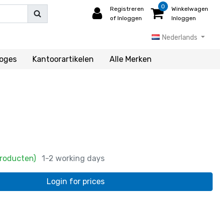
0
Registreren
Winkelwagen
of Inloggen
Inloggen
Nederlands
loges
Kantoorartikelen
Alle Merken
Producten)
1-2 working days
Login for prices