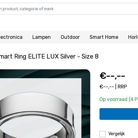
lectronica
Lampen
Outdoor
Smart Home
Hor
rt Ring ELITE LUX Silver - Size 8
€--,--
€--,-- | RRP
Op voorraad (4 
Vergelijk