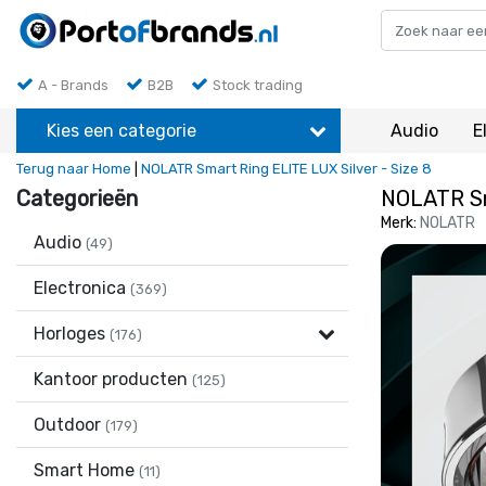
A - Brands
B2B
Stock trading
Kies een categorie
Audio
E
Terug naar Home
|
NOLATR Smart Ring ELITE LUX Silver - Size 8
Categorieën
NOLATR Sma
Merk:
NOLATR
Audio
(49)
Electronica
(369)
Horloges
(176)
Kantoor producten
(125)
Outdoor
(179)
Smart Home
(11)