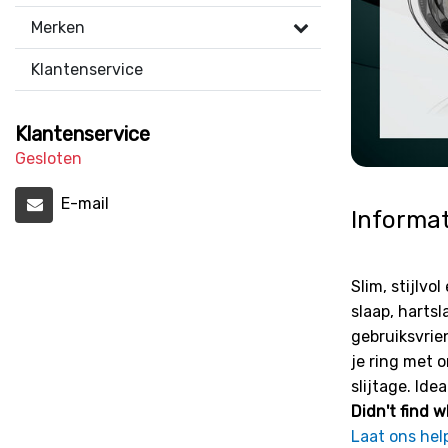
Merken
Klantenservice
Klantenservice
Gesloten
E-mail
Informat
Slim, stijlv
slaap, hartsl
gebruiksvrie
je ring met 
slijtage. Ide
Didn't find w
Laat ons hel