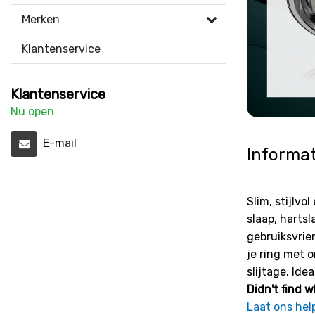
Merken
Klantenservice
Klantenservice
Nu open
E-mail
Informat
Slim, stijlv
slaap, hartsl
gebruiksvrie
je ring met 
slijtage. Ide
Didn't find w
Laat ons hel