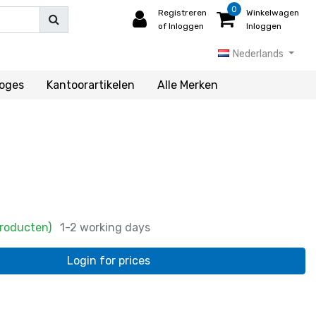
0
Registreren
Winkelwagen
of Inloggen
Inloggen
Nederlands
loges
Kantoorartikelen
Alle Merken
Producten)
1-2 working days
Login for prices