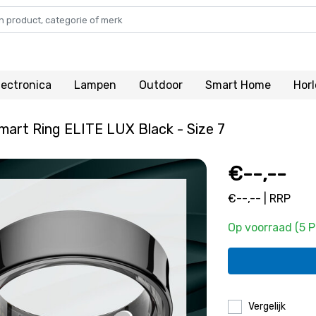
lectronica
Lampen
Outdoor
Smart Home
Hor
art Ring ELITE LUX Black - Size 7
€--,--
€--,-- | RRP
Op voorraad (5 
Vergelijk