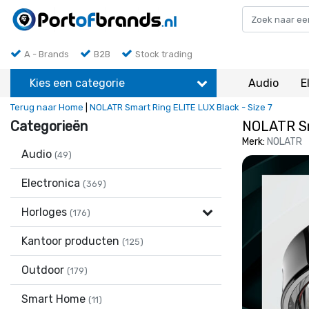
A - Brands
B2B
Stock trading
Kies een categorie
Audio
E
Terug naar Home
|
NOLATR Smart Ring ELITE LUX Black - Size 7
Categorieën
NOLATR Sm
Merk:
NOLATR
Audio
(49)
Electronica
(369)
Horloges
(176)
Kantoor producten
(125)
Outdoor
(179)
Smart Home
(11)