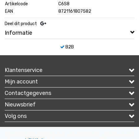
Artikelcode
C6S8
EAN
8721161807582
Deel dit product
Informatie
B2B
Klantenservice
Mijn account
Contactgegevens
Nieuwsbrief
Volg ons
Copyright © 2026 - Portofbrands.nl - part of 7TEEN8 B.V. - All rights reserved