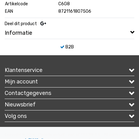
Artikelcode
C6G8
EAN
8721161807506
Deel dit product
Informatie
B2B
Klantenservice
Mijn account
Contactgegevens
Nieuwsbrief
Volg ons
Copyright © 2026 - Portofbrands.nl - part of 7TEEN8 B.V. - All rights reserved