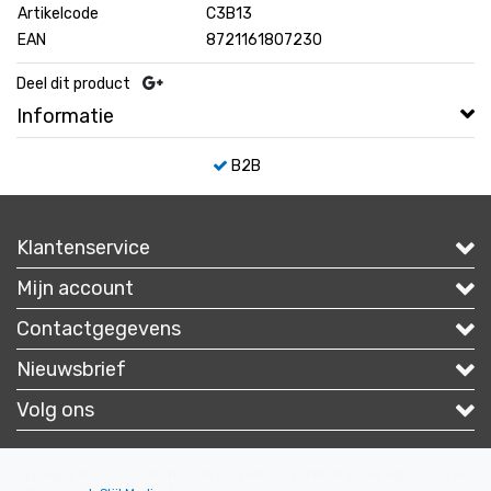
Artikelcode
C3B13
EAN
8721161807230
Deel dit product
Informatie
B2B
Klantenservice
Mijn account
Contactgegevens
Nieuwsbrief
Volg ons
Copyright © 2026 - Portofbrands.nl - part of 7TEEN8 B.V. - All rights reserved