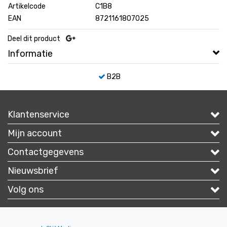
Artikelcode
C1B8
EAN
8721161807025
Deel dit product
Informatie
B2B
Klantenservice
Mijn account
Contactgegevens
Nieuwsbrief
Volg ons
Copyright © 2026 - Portofbrands.nl - part of 7TEEN8 B.V. - All rights reserved