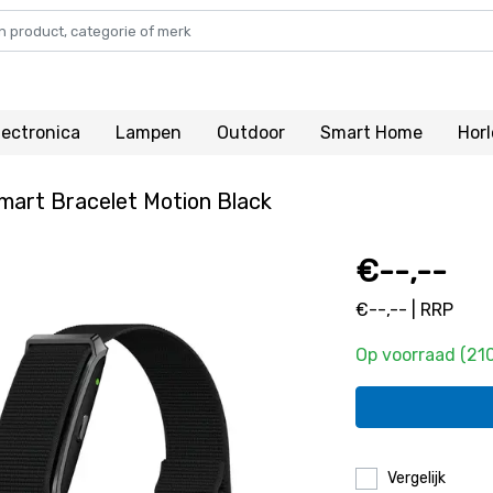
lectronica
Lampen
Outdoor
Smart Home
Hor
art Bracelet Motion Black
€--,--
€--,-- | RRP
Op voorraad (21
Vergelijk