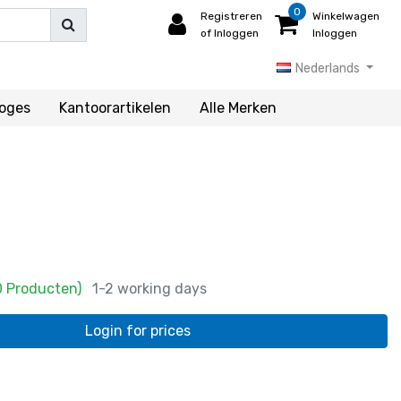
0
Registreren
Winkelwagen
of Inloggen
Inloggen
Nederlands
loges
Kantoorartikelen
Alle Merken
0 Producten)
1-2 working days
Login for prices