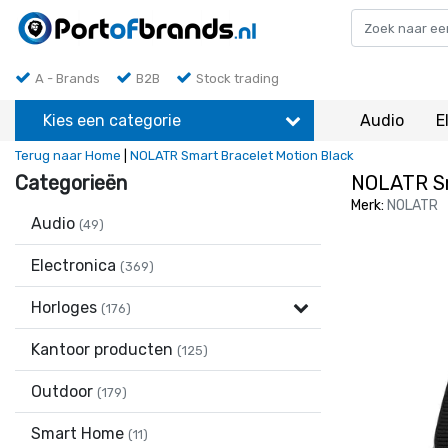
A - Brands
B2B
Stock trading
Kies een categorie
Audio
E
Terug naar Home
|
NOLATR Smart Bracelet Motion Black
Categorieën
NOLATR Sm
Merk:
NOLATR
Audio
(49)
Electronica
(369)
Horloges
(176)
Kantoor producten
(125)
Outdoor
(179)
Smart Home
(11)