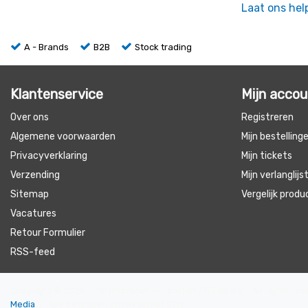
Laat ons hel
A - Brands
B2B
Stock trading
Klantenservice
Mijn acco
Over ons
Registreren
Algemene voorwaarden
Mijn bestelling
Privacyverklaring
Mijn tickets
Verzending
Mijn verlanglijs
Sitemap
Vergelijk prod
Vacatures
Retour Formulier
RSS-feed
Copyright © 2026 - Portofbrands.nl - part of 7TEEN8 B.V. - All rights r
Media
|
Alle bedragen zijn exclusief BTW