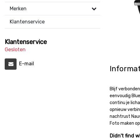
Merken
Klantenservice
Klantenservice
Gesloten
E-mail
Informat
Blijf verbonde
eenvoudig Blue
continu je lich
opnieuw verbin
nachtrust Nauw
Foto maken op a
Didn't find w