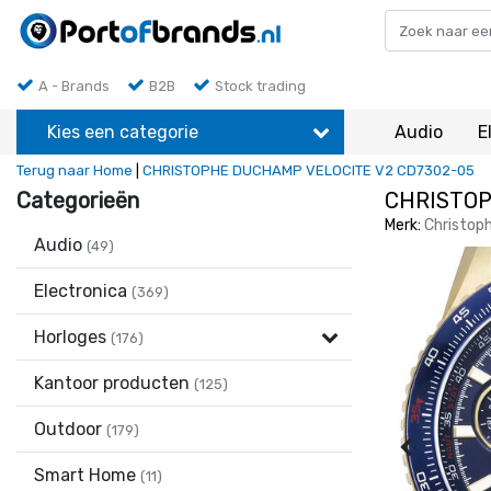
A - Brands
B2B
Stock trading
Kies een categorie
Audio
E
Terug naar Home
|
CHRISTOPHE DUCHAMP VELOCITE V2 CD7302-05
Categorieën
CHRISTOP
Merk:
Christop
Audio
(49)
Electronica
(369)
Horloges
(176)
Kantoor producten
(125)
Outdoor
(179)
Smart Home
(11)