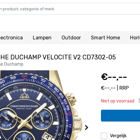
lectronica
Lampen
Outdoor
Smart Home
Hor
HE DUCHAMP VELOCITE V2 CD7302-05
he Duchamp
€--,--
€--,-- | RRP
Niet op voorraad
Vergelijk