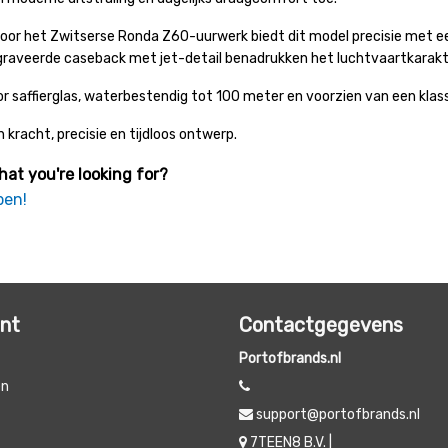
or het Zwitserse Ronda Z60-uurwerk biedt dit model precisie met ee
graveerde caseback met jet-detail benadrukken het luchtvaartkarakt
 saffierglas, waterbestendig tot 100 meter en voorzien van een klas
 kracht, precisie en tijdloos ontwerp.
hat you're looking for?
pen!
unt
Contactgegevens
Portofbrands.nl
en
support@portofbrands.nl
t
7TEEN8 B.V. |