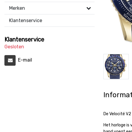
Merken
Klantenservice
Klantenservice
Gesloten
E-mail
Informat
De Velocité V2
Het horloge is 
band voegt een