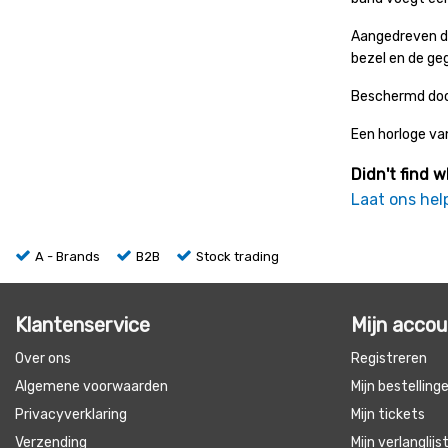
Aangedreven do
bezel en de ge
Beschermd door
Een horloge van
Didn't find w
Laat ons hel
A - Brands
B2B
Stock trading
Klantenservice
Mijn acco
Over ons
Registreren
Algemene voorwaarden
Mijn bestelling
Privacyverklaring
Mijn tickets
Verzending
Mijn verlanglijs