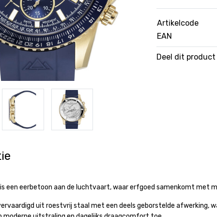
Artikelcode
EAN
Deel dit product
ie
 is een eerbetoon aan de luchtvaart, waar erfgoed samenkomt met mo
vervaardigd uit roestvrij staal met een deels geborstelde afwerking, w
 moderne uitstraling en dagelijks draagcomfort toe.