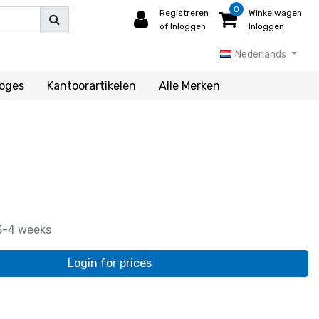
0
Registreren
Winkelwagen
of Inloggen
Inloggen
Nederlands
loges
Kantoorartikelen
Alle Merken
3-4 weeks
Login for prices