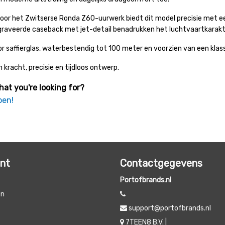
or het Zwitserse Ronda Z60-uurwerk biedt dit model precisie met ee
graveerde caseback met jet-detail benadrukken het luchtvaartkarakt
 saffierglas, waterbestendig tot 100 meter en voorzien van een klas
 kracht, precisie en tijdloos ontwerp.
hat you're looking for?
pen!
unt
Contactgegevens
Portofbrands.nl
en
support@portofbrands.nl
t
7TEEN8 B.V. |