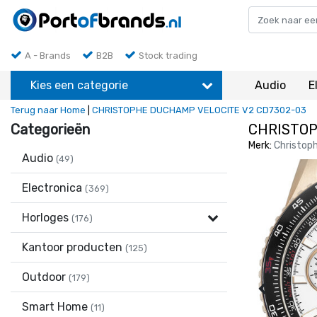
A - Brands
B2B
Stock trading
Kies een categorie
Audio
E
Terug naar Home
|
CHRISTOPHE DUCHAMP VELOCITE V2 CD7302-03
Categorieën
CHRISTOP
Merk:
Christop
Audio
(49)
Electronica
(369)
Horloges
(176)
Kantoor producten
(125)
Outdoor
(179)
Smart Home
(11)