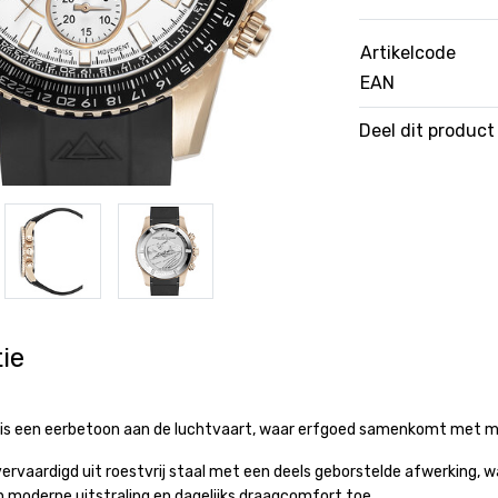
Artikelcode
EAN
Deel dit product
ie
 is een eerbetoon aan de luchtvaart, waar erfgoed samenkomt met mo
vervaardigd uit roestvrij staal met een deels geborstelde afwerking, w
 moderne uitstraling en dagelijks draagcomfort toe.