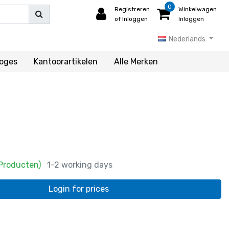
0
Registreren
Winkelwagen
of Inloggen
Inloggen
Nederlands
loges
Kantoorartikelen
Alle Merken
 Producten)
1-2 working days
Login for prices