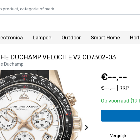
lectronica
Lampen
Outdoor
Smart Home
Hor
HE DUCHAMP VELOCITE V2 CD7302-03
he Duchamp
€--,--
€--,-- | RRP
Op voorraad (19
Vergelijk