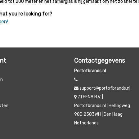
eid tot 200 meter en het saffierglas is hij gemaakt om net zo snel te
hat you're looking for?
pen!
unt
Contactgegevens
Portofbrands.nl
en
support@portofbrands.nl
t
7TEEN8 B.V. |
ucten
Portofbrands.nl | Hellingweg
98D 2583WH | Den Haag
Netherlands