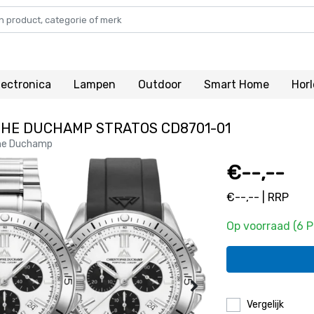
lectronica
Lampen
Outdoor
Smart Home
Hor
HE DUCHAMP STRATOS CD8701-01
he Duchamp
€--,--
€--,-- | RRP
Op voorraad (6 
Vergelijk