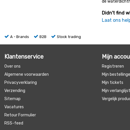
de waterdichth
Didn't find w
Laat ons hel
A - Brands
B2B
Stock trading
Klantenservice
Mijn acco
Over ons
Registreren
Algemene voorwaarden
Mijn bestelling
Privacyverklaring
Mijn tickets
Verzending
Mijn verlanglijs
Sitemap
Vergelijk prod
Vacatures
Retour Formulier
RSS-feed