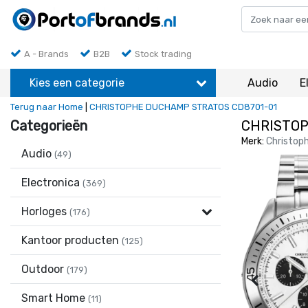
A - Brands
B2B
Stock trading
Kies een categorie
Audio
E
Terug naar Home
|
CHRISTOPHE DUCHAMP STRATOS CD8701-01
Categorieën
CHRISTOP
Merk:
Christop
Audio
(49)
Electronica
(369)
Horloges
(176)
Kantoor producten
(125)
Outdoor
(179)
Smart Home
(11)