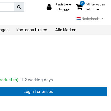
0
Registreren
Winkelwagen
of Inloggen
Inloggen
Nederlands
loges
Kantoorartikelen
Alle Merken
Producten)
1-2 working days
Login for prices