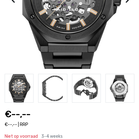
€--,--
€--,-- | RRP
Niet op voorraad
3-4 weeks