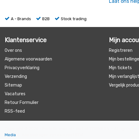
Laat ons hel
A - Brands
B2B
Stock trading
Klantenservice
Mijn acco
Over ons
Registreren
Algemene voorwaarden
Mijn bestelling
Privacyverklaring
Mijn tickets
Verzending
Mijn verlanglijs
Sitemap
Vergelijk prod
Vacatures
Retour Formulier
RSS-feed
Copyright © 2026 - Portofbrands.nl - part of 7TEEN8 B.V. - All rights r
Media
|
Alle bedragen zijn exclusief BTW