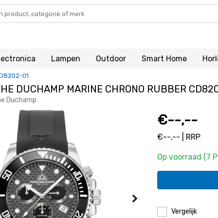
lectronica
Lampen
Outdoor
Smart Home
Hor
D8202-01
HE DUCHAMP MARINE CHRONO RUBBER CD820
he Duchamp
€--,--
€--,-- | RRP
Op voorraad (7 
Vergelijk