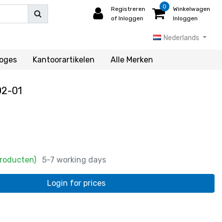
0
Registreren
Winkelwagen
of Inloggen
Inloggen
Nederlands
loges
Kantoorartikelen
Alle Merken
2-01
Producten)
5-7 working days
Login for prices