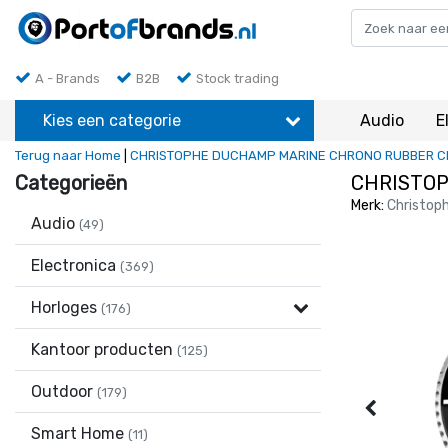
A - Brands
B2B
Stock trading
Kies een categorie
Audio
E
Terug naar Home
|
CHRISTOPHE DUCHAMP MARINE CHRONO RUBBER C
Categorieën
CHRISTOP
Merk:
Christop
Audio
(49)
Electronica
(369)
Horloges
(176)
Kantoor producten
(125)
Outdoor
(179)
Smart Home
(11)