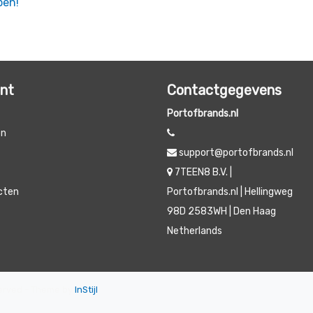
pen!
unt
Contactgegevens
Portofbrands.nl
en
support@portofbrands.nl
t
7TEEN8 B.V. |
ucten
Portofbrands.nl | Hellingweg
98D 2583WH | Den Haag
Netherlands
eserved - Theme by
InStijl