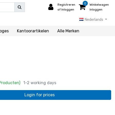
0
Registreren
Winkelwagen
of Inloggen
Inloggen
Nederlands
loges
Kantoorartikelen
Alle Merken
 Producten)
1-2 working days
Login for prices