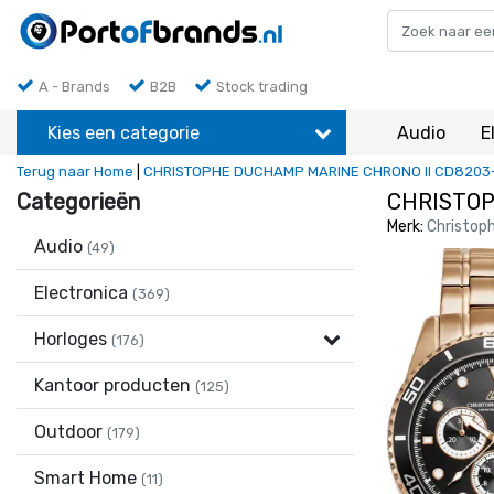
A - Brands
B2B
Stock trading
Kies een categorie
Audio
E
Terug naar Home
|
CHRISTOPHE DUCHAMP MARINE CHRONO II CD8203
Categorieën
CHRISTOP
Merk:
Christop
Audio
(49)
Electronica
(369)
Horloges
(176)
Kantoor producten
(125)
Outdoor
(179)
Smart Home
(11)