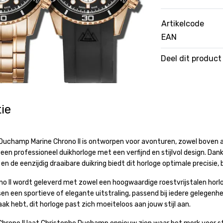
Artikelcode
EAN
Deel dit product
ie
Duchamp Marine Chrono II is ontworpen voor avonturen, zowel boven al
 een professioneel duikhorloge met een verfijnd en stijlvol design. D
n de eenzijdig draaibare duikring biedt dit horloge optimale precisie, 
no II wordt geleverd met zowel een hoogwaardige roestvrijstalen horl
n een sportieve of elegante uitstraling, passend bij iedere gelegenhe
aak hebt, dit horloge past zich moeiteloos aan jouw stijl aan.