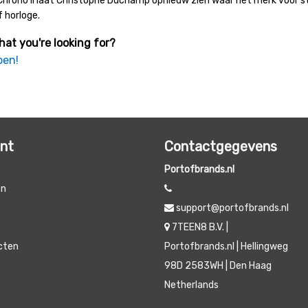
hrono II laat Christophe Duchamp opnieuw zien waar het merk voor staa
f horloge.
hat you're looking for?
pen!
unt
Contactgegevens
Portofbrands.nl
en
support@portofbrands.nl
t
7TEEN8 B.V. |
ucten
Portofbrands.nl | Hellingweg
98D 2583WH | Den Haag
Netherlands