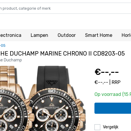
lectronica
Lampen
Outdoor
Smart Home
Hor
-05
HE DUCHAMP MARINE CHRONO II CD8203-05
he Duchamp
€--,--
€--,-- | RRP
Op voorraad (15
Vergelijk