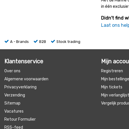
Met de Marine C
in één exclusie
Didn't find w
Laat ons hel
A - Brands
B2B
Stock trading
Klantenservice
Mijn acco
Over ons
Registreren
Algemene voorwaarden
Mijn bestelling
Privacyverklaring
Mijn tickets
Verzending
Mijn verlanglijs
Sitemap
Vergelijk prod
Vacatures
Retour Formulier
RSS-feed