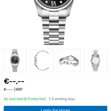
€--,--
€--,-- | RRP
Op voorraad (6 Producten)
1-2 working days
Login for prices