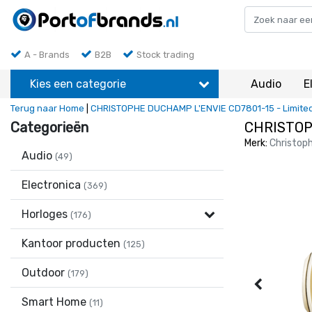
A - Brands
B2B
Stock trading
Kies een categorie
Audio
E
Terug naar Home
|
CHRISTOPHE DUCHAMP L'ENVIE CD7801-15 - Limited
Categorieën
CHRISTOPH
Merk:
Christop
Audio
(49)
Electronica
(369)
Horloges
(176)
Kantoor producten
(125)
Outdoor
(179)
Smart Home
(11)