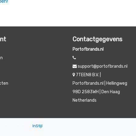
pen!
unt
Contactgegevens
Portofbrands.nl
en
support@portofbrands.nl
t
7TEEN8 B.V. |
ucten
Portofbrands.nl | Hellingweg
98D 2583WH | Den Haag
Netherlands
eserved - Theme by
InStijl