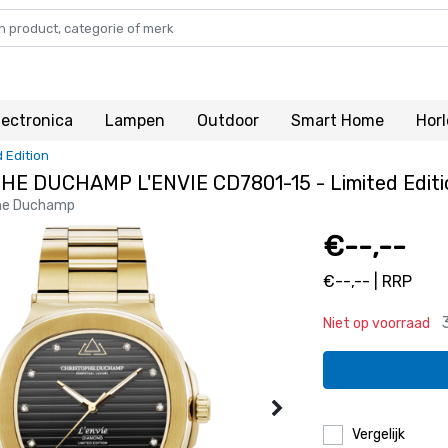
lectronica
Lampen
Outdoor
Smart Home
Hor
 Edition
E DUCHAMP L'ENVIE CD7801-15 - Limited Editi
he Duchamp
€--,--
€--,-- | RRP
Niet op voorraad
Vergelijk