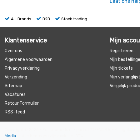
Laat ons hel
A - Brands
B2B
Stock trading
Klantenservice
Mijn acco
Over ons
Registreren
Algemene voorwaarden
Mijn bestelling
Privacyverklaring
Mijn tickets
Verzending
Mijn verlanglijs
Sitemap
Vergelijk prod
Vacatures
Retour Formulier
RSS-feed
Copyright © 2026 - Portofbrands.nl - part of 7TEEN8 B.V. - All rights r
Media
|
Alle bedragen zijn exclusief BTW