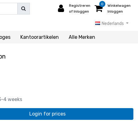
0
Registreren
Winkelwagen
of Inloggen
Inloggen
Nederlands
loges
Kantoorartikelen
Alle Merken
on
3-4 weeks
Login for prices