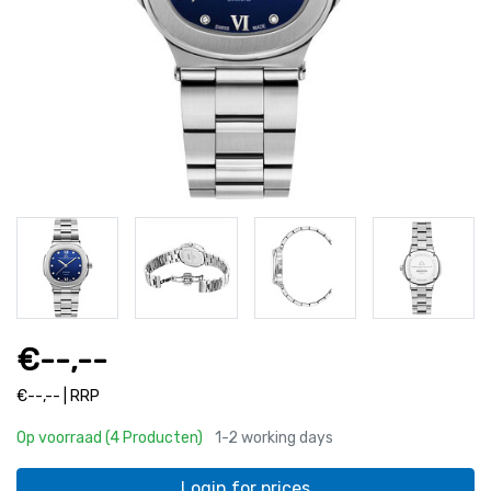
€--,--
€--,-- | RRP
Op voorraad (4 Producten)
1-2 working days
Login for prices