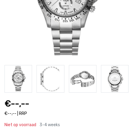
€--,--
€--,-- | RRP
Niet op voorraad
3-4 weeks