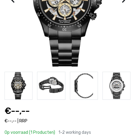
€--,--
€--,-- | RRP
Op voorraad (1 Producten)
1-2 working days