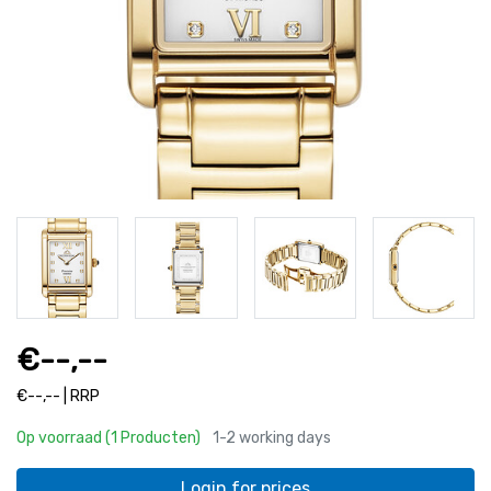
€--,--
€--,-- | RRP
Op voorraad (1 Producten)
1-2 working days
Login for prices