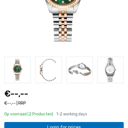
€--,--
€--,-- | RRP
Op voorraad (2 Producten)
1-2 working days
Login for prices