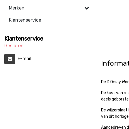
Merken
Klantenservice
Klantenservice
Gesloten
E-mail
Informat
De D’Orsay Wom
De kast van ro
deels geborst
De wijzerplaat
van dit horloge
Aangedreven do