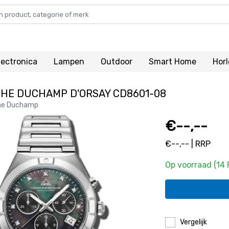
lectronica
Lampen
Outdoor
Smart Home
Hor
HE DUCHAMP D'ORSAY CD8601-08
he Duchamp
€--,--
€--,-- | RRP
Op voorraad (14
Vergelijk