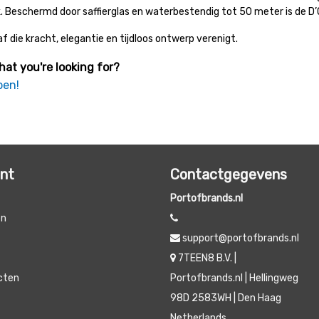
 Beschermd door saffierglas en waterbestendig tot 50 meter is de D
 die kracht, elegantie en tijdloos ontwerp verenigt.
hat you're looking for?
pen!
unt
Contactgegevens
Portofbrands.nl
en
support@portofbrands.nl
t
7TEEN8 B.V. |
ucten
Portofbrands.nl | Hellingweg
98D 2583WH | Den Haag
Netherlands