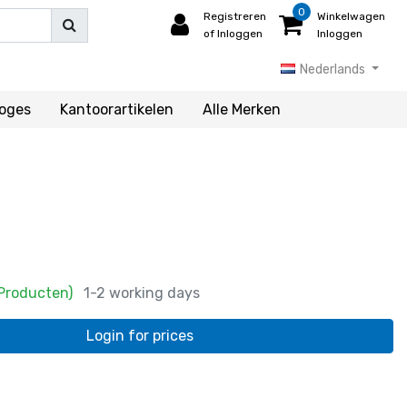
0
Registreren
Winkelwagen
of Inloggen
Inloggen
Nederlands
loges
Kantoorartikelen
Alle Merken
 Producten)
1-2 working days
Login for prices