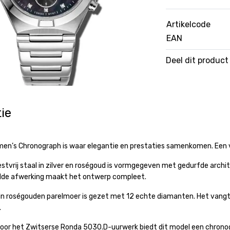
Artikelcode
EAN
Deel dit product
ie
en’s Chronograph is waar elegantie en prestaties samenkomen. Een v
estvrij staal in zilver en roségoud is vormgegeven met gedurfde archi
elde afwerking maakt het ontwerp compleet.
 in roségouden parelmoer is gezet met 12 echte diamanten. Het vangt h
.
or het Zwitserse Ronda 5030.D-uurwerk biedt dit model een chronogr