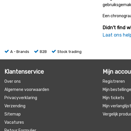
gebruiksgemak.
Een chronograaf
Didn't find w
Laat ons hel
A - Brands
B2B
Stock trading
Klantenservice
Mijn acco
Over ons
Registreren
Algemene voorwaarden
Mijn bestelling
Privacyverklaring
Mijn tickets
Verzending
Mijn verlanglijs
Sitemap
Vergelijk prod
Vacatures
Retour Formulier