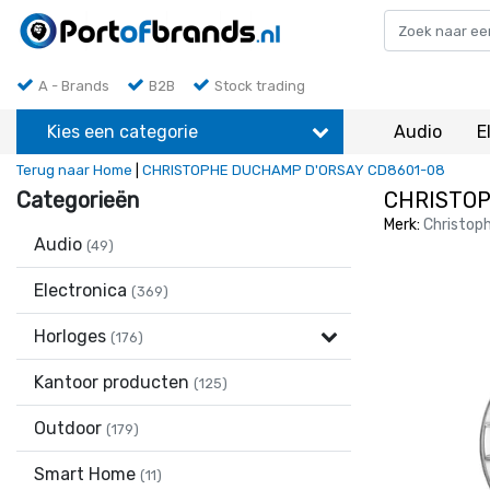
A - Brands
B2B
Stock trading
Kies een categorie
Audio
E
Terug naar Home
|
CHRISTOPHE DUCHAMP D'ORSAY CD8601-08
Categorieën
CHRISTOP
Merk:
Christop
Audio
(49)
Electronica
(369)
Horloges
(176)
Kantoor producten
(125)
Outdoor
(179)
Smart Home
(11)