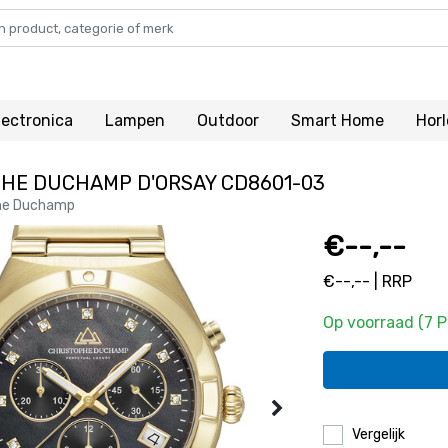
lectronica
Lampen
Outdoor
Smart Home
Hor
HE DUCHAMP D'ORSAY CD8601-03
he Duchamp
€--,--
€--,-- | RRP
Op voorraad (7 
Vergelijk