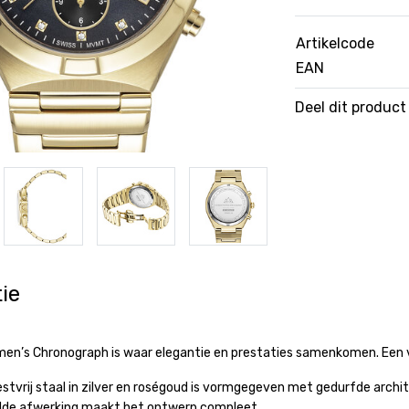
Artikelcode
EAN
Deel dit product
ie
en’s Chronograph is waar elegantie en prestaties samenkomen. Een v
estvrij staal in zilver en roségoud is vormgegeven met gedurfde archi
elde afwerking maakt het ontwerp compleet.