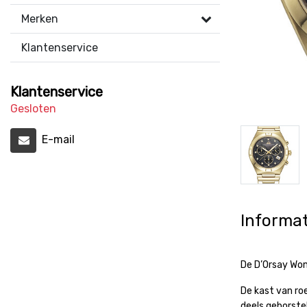
Merken
Klantenservice
Klantenservice
Gesloten
E-mail
Informat
De D’Orsay Wom
De kast van ro
deels geborst