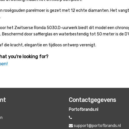
 in roségouden parelmoer is gezet met 12 echte diamanten. Het vangt h
.
or het Zwitserse Ronda 5030.D-uurwerk biedt dit model een chronogr
 Beschermd door saffierglas en waterbestendig tot 50 meter is de D
 die kracht, elegantie en tijdloos ontwerp verenigt.
hat you're looking for?
pen!
unt
Contactgegevens
Portofbrands.nl
en
support@portofbrands.nl