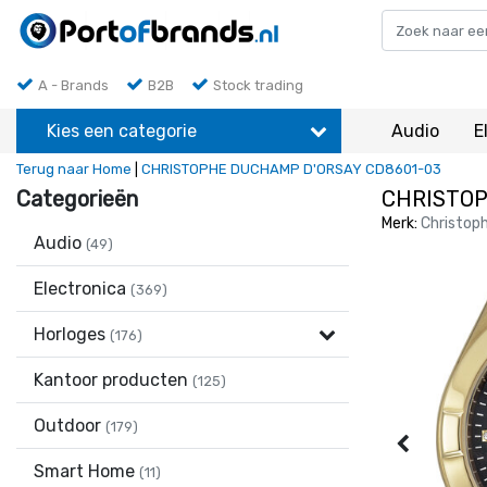
A - Brands
B2B
Stock trading
Kies een categorie
Audio
E
Terug naar Home
|
CHRISTOPHE DUCHAMP D'ORSAY CD8601-03
Categorieën
CHRISTOP
Merk:
Christop
Audio
(49)
Electronica
(369)
Horloges
(176)
Kantoor producten
(125)
Outdoor
(179)
Smart Home
(11)