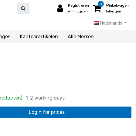
0
Registreren
Winkelwagen
of Inloggen
Inloggen
Nederlands
loges
Kantoorartikelen
Alle Merken
Producten)
1-2 working days
Login for prices