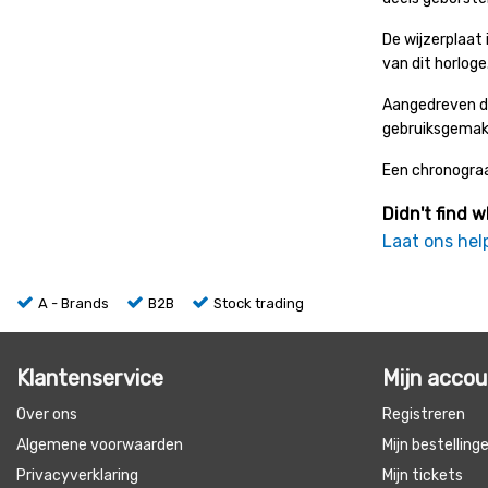
De wijzerplaat
van dit horloge
Aangedreven do
gebruiksgemak.
Een chronograaf
Didn't find w
Laat ons hel
A - Brands
B2B
Stock trading
Klantenservice
Mijn acco
Over ons
Registreren
Algemene voorwaarden
Mijn bestelling
Privacyverklaring
Mijn tickets