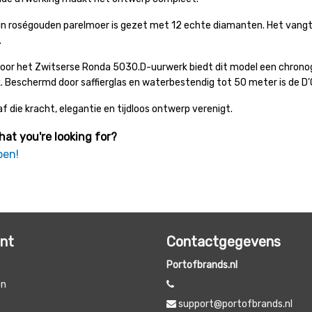
 in roségouden parelmoer is gezet met 12 echte diamanten. Het vangt h
.
or het Zwitserse Ronda 5030.D-uurwerk biedt dit model een chronogr
 Beschermd door saffierglas en waterbestendig tot 50 meter is de D
 die kracht, elegantie en tijdloos ontwerp verenigt.
hat you're looking for?
pen!
unt
Contactgegevens
Portofbrands.nl
en
support@portofbrands.nl