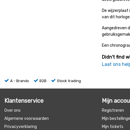
De wijzerplaat
van dit horloge
Aangedreven do
gebruiksgemak.
Een chronograaf
Didn't find w
Laat ons hel
A - Brands
B2B
Stock trading
Klantenservice
Mijn acco
Over ons
Registreren
Algemene voorwaarden
Mijn bestelling
Privacyverklaring
Mijn tickets