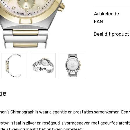
Artikelcode
EAN
Deel dit product
ie
en’s Chronograph is waar elegantie en prestaties samenkomen. Een v
estvrij staal in zilver en roségoud is vormgegeven met gedurfde archi
elde afwerking maakt het ontwerp compleet.