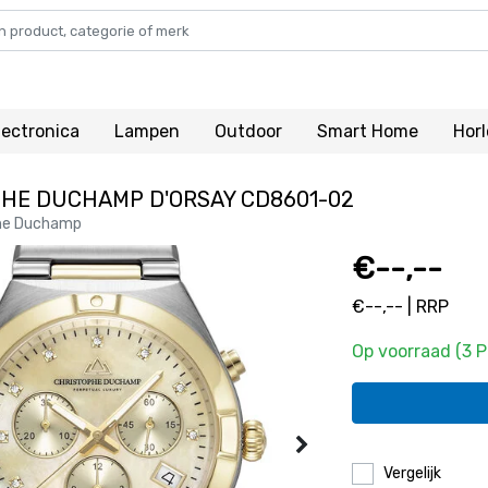
lectronica
Lampen
Outdoor
Smart Home
Hor
HE DUCHAMP D'ORSAY CD8601-02
he Duchamp
€--,--
€--,-- | RRP
Op voorraad (3 
Vergelijk