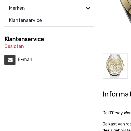
Merken
Klantenservice
Klantenservice
Gesloten
E-mail
Informat
De D’Orsay Wom
De kast van ro
deels geborst