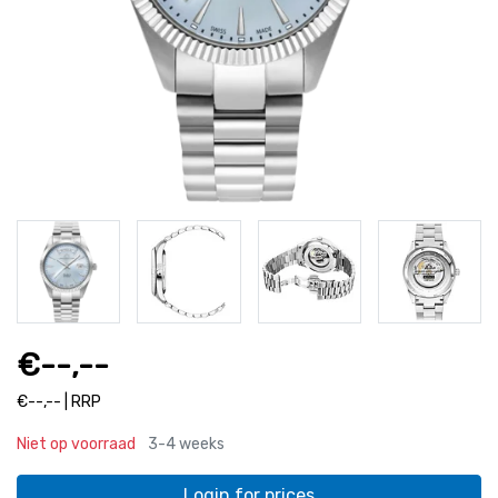
€--,--
€--,-- | RRP
Niet op voorraad
3-4 weeks
Login for prices