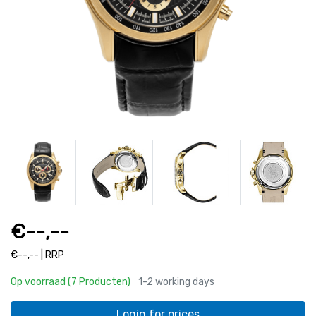
€--,--
€--,-- | RRP
Op voorraad (7 Producten)
1-2 working days
Login for prices